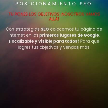
POSICIONAMIENTO SEO
TU PONES LOS OBJETIVOS ¡NOSOTROS VAMOS
ALLÁ!
Con estrategias
SEO
colocamos tu página de
internet en los
primeros lugares de Google
,
¡localizable y visible para todos!
Para que
logres tus objetivos y vendas más.